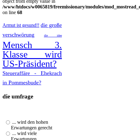
object from empty value in
/www/htdocs/w0065819/freemissionary/modules/mod_mostread_c
on line
68
die große
Armut ist gesund!!
verschwörung
die idee
Mensch 3.
Klasse wird
US-Präsident?
Steueraffäre - Ehekrach
in Pommesbude?
die umfrage
Der 44. US-Präsident
Barack Obama ...
... wird den hohen
Erwartungen gerecht
... wird viele
Erwartungen