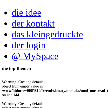
die idee
der kontakt
das kleingedruckte
der login
@ MySpace
die top themen
Warning
: Creating default
object from empty value in
/www/htdocs/w0065819/freemissionary/modules/mod_mostread_c
on line
144
Warning
: Creating default
object from empty value in